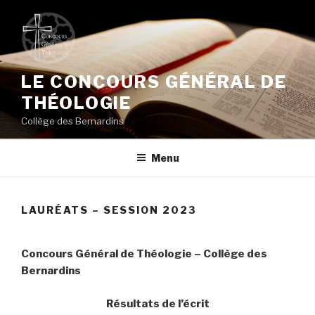
Aller
au
contenu
principal
LE CONCOURS GÉNÉRAL DE
THÉOLOGIE
Collège des Bernardins
Menu
LAURÉATS – SESSION 2023
Concours Général de Théologie – Collège des
Bernardins
Résultats de l’écrit