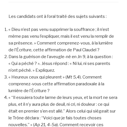
Les candidats ont à l’oral traité des sujets suivants :
« Dieu n’est pas venu supprimer la souffrance ; il n’est
même pas venu l’expliquer, mais il est venu la remplir de
sa présence. » Comment comprenez-vous, à la lumière
de l’Écriture, cette affirmation de Paul Claudel ?
Dans la guérison de l’aveugle-né en
Jn 9
, à la question :
« Qui a péché ? ». Jésus répond : « Ni lui, ni ses parents
n’ont péché. » Expliquez.
« Heureux ceux qui pleurent » (
Mt 5,4
). Comment
comprenez-vous cette affirmation paradoxale à la
lumière de l’Écriture ?
« “Il essuiera toute larme de leurs yeux, et la mort ne sera
plus, et il n’y aura plus de deuil, ni cri, ni douleur : ce qui
était en premier s’en est allé.” Alors celui qui siégeait sur
le Trône déclara : “Voici que je fais toutes choses
nouvelles.” » (
Ap 21, 4-5a
). Comment recevoir ces