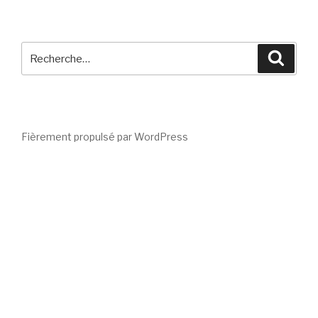
Recherche
Reche
pour
:
Fièrement propulsé par WordPress