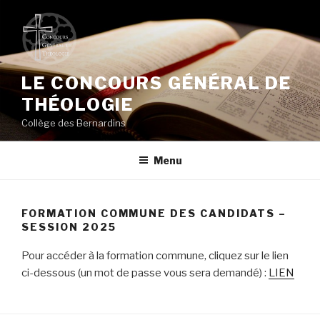
Aller
au
contenu
principal
LE CONCOURS GÉNÉRAL DE
THÉOLOGIE
Collège des Bernardins
Menu
FORMATION COMMUNE DES CANDIDATS –
SESSION 2025
Pour accéder à la formation commune, cliquez sur le lien
ci-dessous (un mot de passe vous sera demandé) :
LIEN