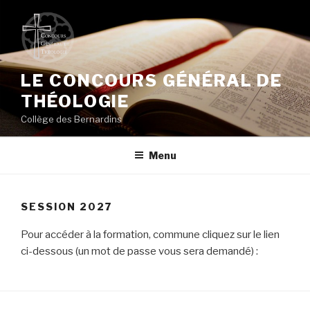
Aller
au
contenu
principal
LE CONCOURS GÉNÉRAL DE
THÉOLOGIE
Collège des Bernardins
Menu
SESSION 2027
Pour accéder à la formation, commune cliquez sur le lien
ci-dessous (un mot de passe vous sera demandé) :