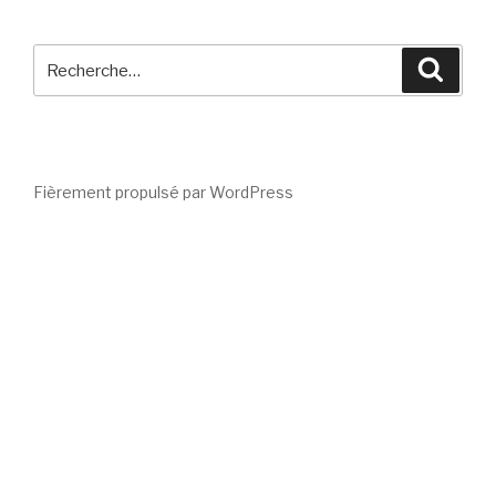
Recherche
Reche
pour
:
Fièrement propulsé par WordPress