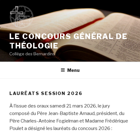
Aller
au
contenu
principal
LE CONCOURS GÉNÉRAL DE
THÉOLOGIE
Collège des Bernardins
Menu
LAURÉATS SESSION 2026
À l’issue des oraux samedi 21 mars 2026, le jury
composé du Père Jean-Baptiste Arnaud, président, du
Père Charles-Antoine Fogielman et Madame Frédérique
Poulet a désigné les lauréats du concours 2026 :