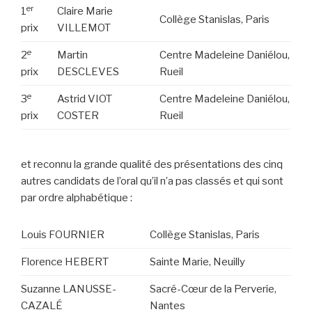
er
1
Claire Marie
Collège Stanislas, Paris
prix
VILLEMOT
e
2
Martin
Centre Madeleine Daniélou,
prix
DESCLEVES
Rueil
e
3
Astrid VIOT
Centre Madeleine Daniélou,
prix
COSTER
Rueil
et reconnu la grande qualité des présentations des cinq
autres candidats de l’oral qu’il n’a pas classés et qui sont
par ordre alphabétique :
Louis FOURNIER
Collège Stanislas, Paris
Florence HEBERT
Sainte Marie, Neuilly
Suzanne LANUSSE-
Sacré-Cœur de la Perverie,
CAZALÉ
Nantes